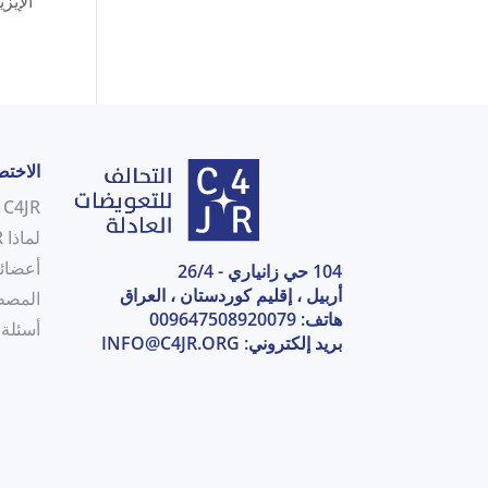
الإيز
الاخت
C4JR في لمحة
لماذا C4JR
أعضائن
104 حي زانياري - 26/4
أربيل ، إقليم كوردستان ، العراق
المصط
هاتف: 009647508920079
أسئلة
بريد إلكتروني:
INFO@C4JR.ORG