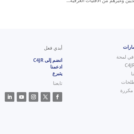
يديين وغيرهم من الأقليات العرقية...
صارات
أبدي فعل
انضم إلى C4JR
ادعمنا
يتبرع
ا
لحات
تابعنا
 مكررة