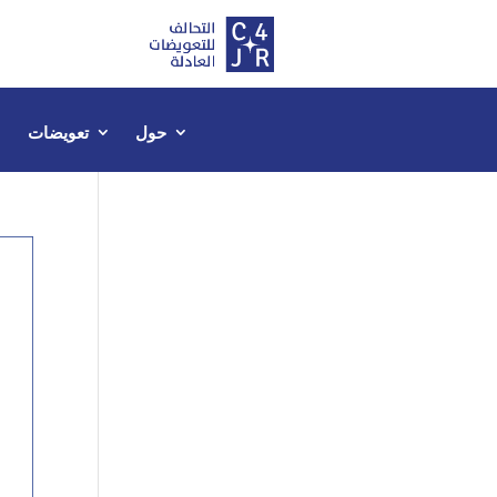
حول
تعويضات