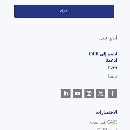
اشترك
أبدي فعل
انضم إلى C4JR
ادعمنا
يتبرع
تابعنا
الاختصارات
C4JR في لمحة
لماذا C4JR