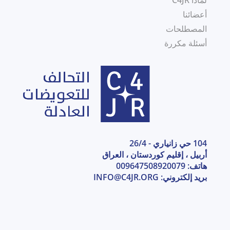
أعضائنا
المصطلحات
أسئلة مكررة
104 حي زانياري - 26/4
أربيل ، إقليم كوردستان ، العراق
هاتف: 009647508920079
بريد إلكتروني:
INFO@C4JR.ORG