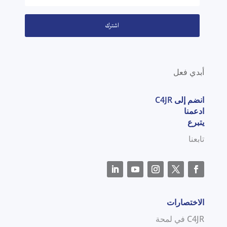
اشترك
أبدي فعل
انضم إلى C4JR
ادعمنا
يتبرع
تابعنا
الاختصارات
C4JR في لمحة