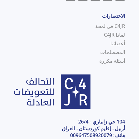
الاختصارات
C4JR في لمحة
لماذا C4JR
أعضائنا
المصطلحات
أسئلة مكررة
104 حي زانياري - 26/4
أربيل ، إقليم كوردستان ، العراق
هاتف: 009647508920079