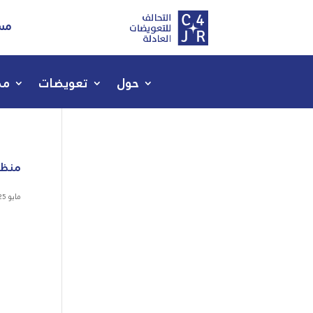
مسا
حول
تعويضات
مص
منظمة
مايو 25, 2020