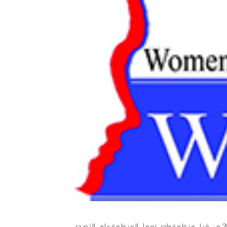
هي منظمة غير ربحية وغير حكومية تأسست في عام 2008 من قبل منظمة وادي تعمل المنظمة على التصدي