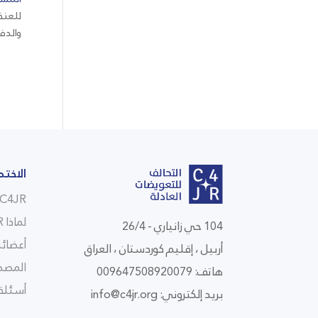
للعنف 
والدف
الاختص
C4JR في لمحة
لماذا C4JR
104 حي زانياري - 26/4
أعضائن
أربيل ، إقليم كوردستان ، العراق
المصط
هاتف: 009647508920079
أسئلة 
بريد إلكتروني:
info@c4jr.org