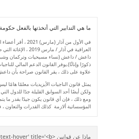
ما هي التدابير التي أتخذتها بالفعل حكو
في الأول من آذار 
العراقية في آذار /
داعش / داعش (نساء مسيحيات وتركمان وشبك ويز
ذكورًا وإناثًا).يوفر القانون الدعم المالي للن
علاوة على ذلك ، يقر القانون صراحة بأن داعش ا
يمثل قانون الناجيات الأيزيديات معلمًا هامًا 
ولكن أيضًا أحد السوابق القليلة جدًا للدول ال
ومع ذلك ، فإن أي قانون يكون جيدًا بقدر ما يتم
المؤسساتية ألازمة كذلك القدرات والتعاون ، ف