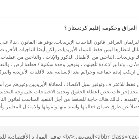
مة العراق وحكومة إقليم كردستان؟
(مارس) 2021 ، أقر أعضاء البرلمان العراقي قانون الناجيات الإيزيديات. يوفر هذا القانون
 مارس 2019 ، الإغاثة التي طال انتظارها ليس فقط للنساء الأيزيديات ولكن أيضًا للناجيا
يديات. الناجين من الأطفال الذكور والإناث ، والناجين من عمليات ا
اجيات/ ن ، وتدابير لإعادة تأهيلهم ، وتوفير وحدة سكنية / قطعة ارض ، وا
رتكب إبادة جماعية وجرائم ضد الإنسانية ضد الأقليات الأيزيدية والترك
ليس فقط للاعتراف وتوفير سبل الانصاف لمعاناة الأيزيديين وغيرهم من أس
تي تتخذ إجراءات تخص اعطاء الحقوق وتحديد الاحتياجات على وجه التحديد
 تنفيذه. ، لذلك هناك حاجة للضغط من أجل التنفيذ المناسب لقانون الناج
ضلاً عن طرق ضمان فعاليتها واستدامتها وتمويلها والامتثال للمعايير 
ماذا عن قوانين <abbr class='c2c-text-hover' title='<b>التعو