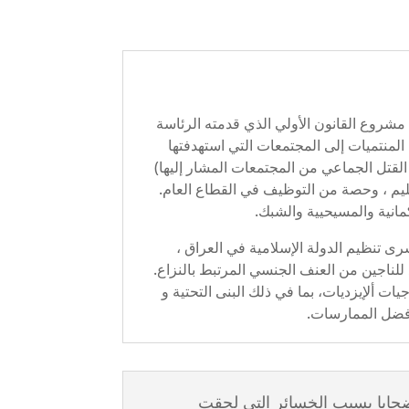
 ، بناءً على مشروع القانون الأولي الذي قدمته الرئاسة
ت الأخريات المنتميات إلى المجتمعات التي استهدفتها
لقتل الجماعي من المجتمعات المشار إليها)
لتعليم ، وحصة من التوظيف في القطاع العام.
مانية والمسيحيية والشبك.
رى تنظيم الدولة الإسلامية في العراق ،
 للناجين من العنف الجنسي المرتبط بالنزاع.
يات ألإيزديات، بما في ذلك البنى التحتية و
وأفضل الممارسات.
يض:</b> توفير الموارد الأقتصادية للضحايا بسبب الخسائر التي لحقت