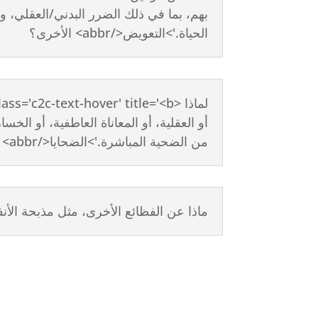
بهم، بما في ذلك الضرر البدني/العقلي، و
الحياة.'>التعويض</abbr> الأخرى؟
أو العقلية، أو المعاناة العاطفية، أو الخس
من الضحية المباشرة.'>الضحايا</abbr> الجدد فقط؟
ماذا عن الفظائع الأخرى، مثل مذبحة الأن