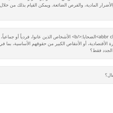
الأضرار المادية، والفرص الضائعة. ويمكن القيام بذلك من خلال
لماذا <abbr class='c2c-text-hover' title='<b>الضحايا:</b> الأشخاص الذي
ارة الأقتصادية، أو الأنتقاص الكبير من حقوقهم الأساسية، بما في
فال؟