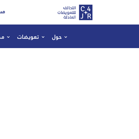
مسا
حول
تعويضات
مص