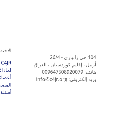
الاخت
104 حي زانياري - 26/4
C4JR في لمحة
أربيل ، إقليم كوردستان ، العراق
لماذا C4JR
هاتف: 009647508920079
أعضائن
بريد إلكتروني:
info@c4jr.org
المصط
أسئلة