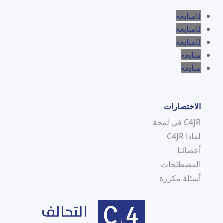
متابعة
متابعة
متابعة
متابعة
متابعة
الاختصارات
C4JR في لمحة
لماذا C4JR
أعضائنا
المصطلحات
أسئلة مكررة