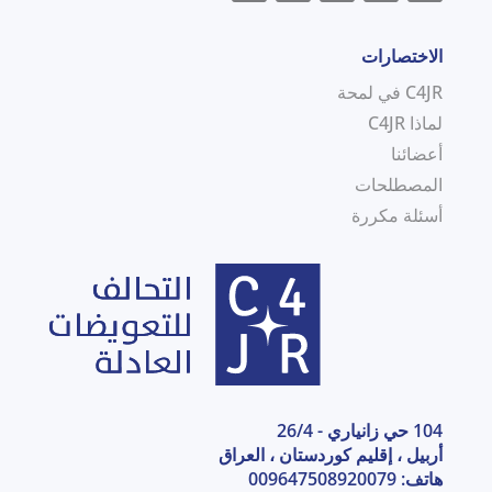
الاختصارات
C4JR في لمحة
لماذا C4JR
أعضائنا
المصطلحات
أسئلة مكررة
104 حي زانياري - 26/4
أربيل ، إقليم كوردستان ، العراق
هاتف: 009647508920079