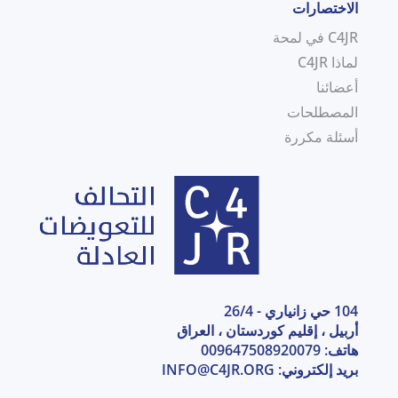
الاختصارات
C4JR في لمحة
لماذا C4JR
أعضائنا
المصطلحات
أسئلة مكررة
104 حي زانياري - 26/4
أربيل ، إقليم كوردستان ، العراق
هاتف: 009647508920079
بريد إلكتروني:
INFO@C4JR.ORG