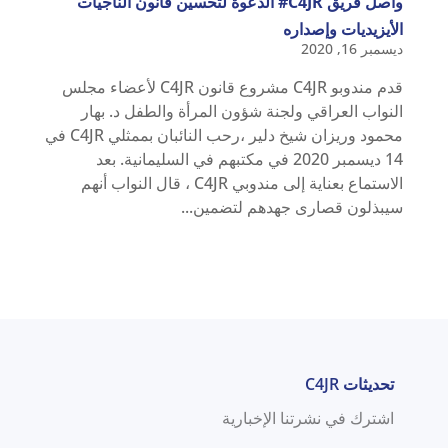
واصل فريق C4JR# الدعوة لتحسين قانون الناجيات
الأيزيديات وإصداره
ديسمبر 16, 2020
قدم مندوبو C4JR مشروع قانون C4JR لأعضاء مجلس
النواب العراقي ولجنة شؤون المرأة والطفل د. بهار
محمود وريزان شيخ دلير ،رحب النائبان بممثلي C4JR في
14 ديسمبر 2020 في مكتبهم في السليمانية. بعد
الاستماع بعناية إلى مندوبي C4JR ، قال النواب أنهم
سيبذلون قصارى جهدهم لتضمين...
تحديثات C4JR
اشترك في نشرتنا الإخبارية