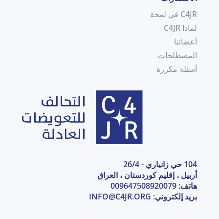
C4JR في لمحة
لماذا C4JR
أعضائنا
المصطلحات
أسئلة مكررة
104 حي زانياري - 26/4
أربيل ، إقليم كوردستان ، العراق
هاتف: 009647508920079
بريد إلكتروني:
INFO@C4JR.ORG