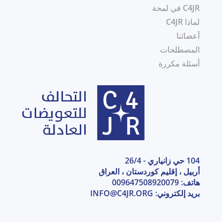
C4JR في لمحة
لماذا C4JR
أعضائنا
المصطلحات
أسئلة مكررة
104 حي زانياري - 26/4
أربيل ، إقليم كوردستان ، العراق
هاتف: 009647508920079
بريد إلكتروني:
INFO@C4JR.ORG