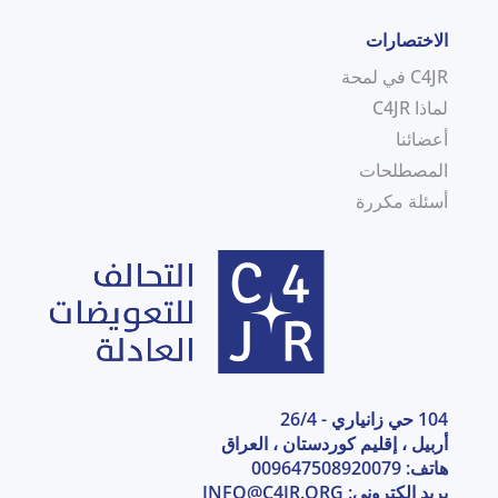
الاختصارات
C4JR في لمحة
لماذا C4JR
أعضائنا
المصطلحات
أسئلة مكررة
104 حي زانياري - 26/4
أربيل ، إقليم كوردستان ، العراق
هاتف: 009647508920079
بريد إلكتروني:
INFO@C4JR.ORG