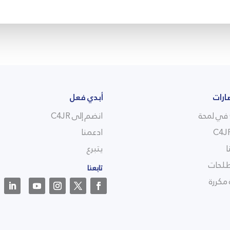
ارات
أبدي فعل
انضم إلى C4JR
ادعمنا
ا
يتبرع
لحات
تابعنا
مكررة