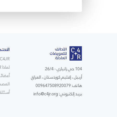
الاختص
C4JR في لمحة
لماذا C4JR
104 حي زانياري - 26/4
أعضائن
أربيل ، إقليم كوردستان ، العراق
المصط
هاتف: 009647508920079
أسئلة 
بريد إلكتروني:
info@c4jr.org