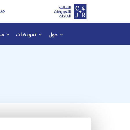
مسا
حول
تعويضات
مص