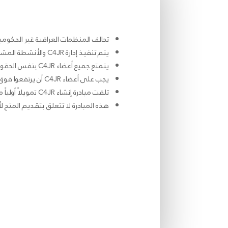
تحالف المنظمات العراقية غير الحكومي
يتم تنفيذ إدارة C4JR والأنشطة المشتركة بما يتماشى مع وثائق C4JR الأساسية الثلاث.
يتمتع جميع أعضاء C4JR بنفس الحقوق والواجبات، وكذلك فرص متساوية لتشكيل عمل الائتلاف.
يجب على أعضاء C4JR أن يرتفعوا فوق الأنقسام العرقي والديني، لتحقيق الهدف المشترك لـ C4JR
تلقت مبادرة إنشاء C4JR تمويلاً أولياً من الوكالة الألمانية للتعاون الدولي (
هذه المبادرة لا تتعلق بتقديم المنح ل